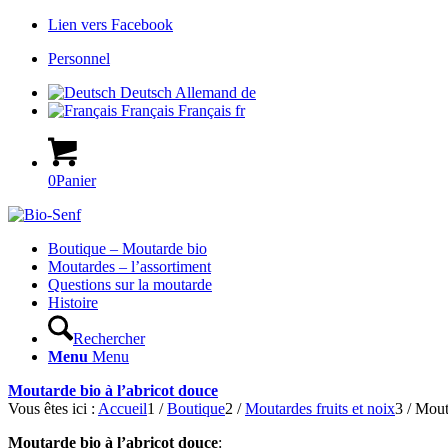
Lien vers Facebook
Personnel
Deutsch
Allemand
de
Français
Français
fr
0
Panier
Hauptnavigation
Boutique – Moutarde bio
Moutardes – l’assortiment
Questions sur la moutarde
Histoire
Rechercher
Menu
Menu
Moutarde bio à l’abricot douce
Vous êtes ici :
Accueil
1
/
Boutique
2
/
Moutardes fruits et noix
3
/
Mouta
Moutarde bio à l’abricot douce
: