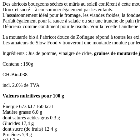
Des abricots bourgeons séchés et mûris au soleil confèrent à cette mou
Doux et sucré – à consommer également par les enfants.
L’assaisonnement idéal pour le fromage, les viandes froides, la fondue ch
Parfait également pour la sauce à salade ou sur une tranche de pain (fra
Délicieux comme condiment pour le risotto. Voir la recette Landlieb
La moutarde bio à l’abricot douce de Zofingue répond à toutes les exige
Les amateurs de Slow Food y trouveront une moutarde moulue par leurs
Ingrédients : Jus de pomme, vinaigre de cidre,
graines de moutarde
j
Contenu : 150g
CH-Bio-038
incl. 2.6% de TVA
Valeurs nutritives pour 100 g
Énergie 673 kJ / 160 kcal
Matière grasse 6.0 g
dont saturés acides gras 0.3 g
Glucides 17,4 g
dont sucre (de fruits) 12.4 g
Protéines 5,9 g