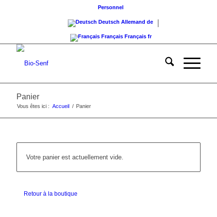
Personnel
Deutsch
Allemand
de
Français
Français
fr
Panier
Vous êtes ici :
Accueil
/
Panier
Votre panier est actuellement vide.
Retour à la boutique