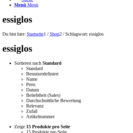
Menü
Menü
essiglos
Du bist hier:
Startseite
1
/
Shop
2
/
Schlagwort: essiglos
essiglos
Sortieren nach
Standard
Standard
Benutzerdefiniert
Name
Preis
Datum
Beliebtheit (Sales)
Durchschnittliche Bewertung
Relevanz
Zufall
Artikelnummer
Zeige
15 Produkte pro Seite
15 Produkte pro Seite