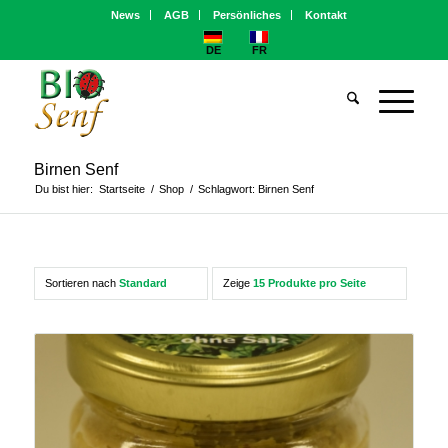
News
AGB
Persönliches
Kontakt
DE
FR
Birnen Senf
Du bist hier:
Startseite
/
Shop
/
Schlagwort: Birnen Senf
Sortieren nach
Standard
Zeige
15 Produkte pro Seite