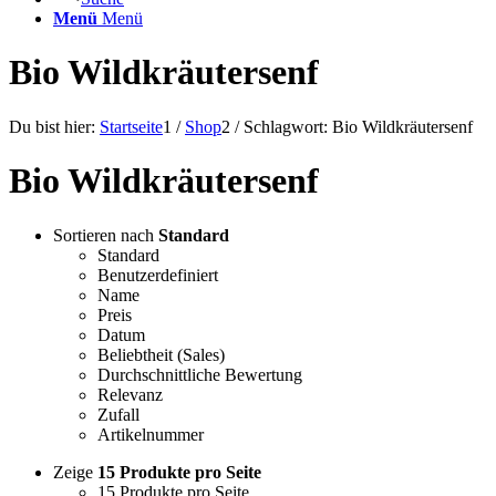
Menü
Menü
Bio Wildkräutersenf
Du bist hier:
Startseite
1
/
Shop
2
/
Schlagwort: Bio Wildkräutersenf
Bio Wildkräutersenf
Sortieren nach
Standard
Standard
Benutzerdefiniert
Name
Preis
Datum
Beliebtheit (Sales)
Durchschnittliche Bewertung
Relevanz
Zufall
Artikelnummer
Zeige
15 Produkte pro Seite
15 Produkte pro Seite