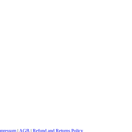
mpressum
|
AGB
|
Refund and Returns Policy