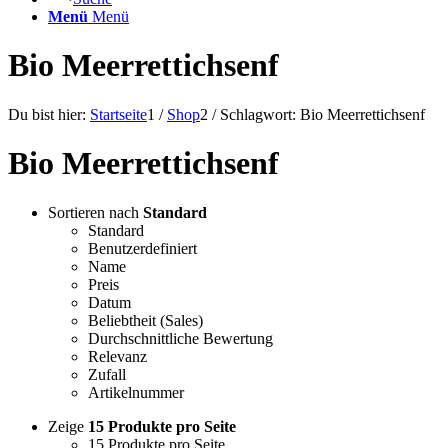
Menü
Menü
Bio Meerrettichsenf
Du bist hier:
Startseite
1
/
Shop
2
/
Schlagwort: Bio Meerrettichsenf
Bio Meerrettichsenf
Sortieren nach
Standard
Standard
Benutzerdefiniert
Name
Preis
Datum
Beliebtheit (Sales)
Durchschnittliche Bewertung
Relevanz
Zufall
Artikelnummer
Zeige
15 Produkte pro Seite
15 Produkte pro Seite