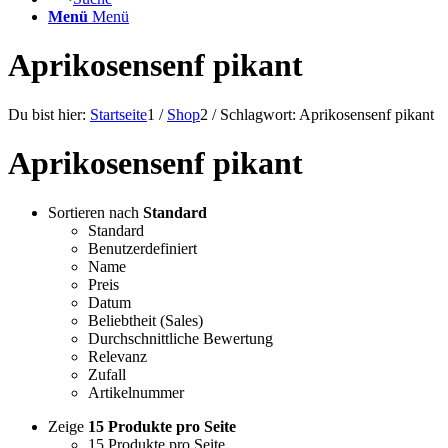
Menü
Menü
Aprikosensenf pikant
Du bist hier:
Startseite
1
/
Shop
2
/
Schlagwort: Aprikosensenf pikant
Aprikosensenf pikant
Sortieren nach
Standard
Standard
Benutzerdefiniert
Name
Preis
Datum
Beliebtheit (Sales)
Durchschnittliche Bewertung
Relevanz
Zufall
Artikelnummer
Zeige
15 Produkte pro Seite
15 Produkte pro Seite