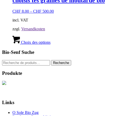
choisis tes graines de moutarde bio
CHF
8.00
–
CHF
500.00
incl. VAT
zzgl.
Versandkosten
Ce
produit
Choix des options
a
plusieurs
Bio-Senf Suche
variations.
Les
Recherche
Recherche
options
pour :
peuvent
Produkte
être
choisies
sur
la
page
du
Links
produit
O Sole Bio Zug