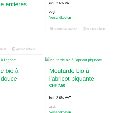
e entières
incl. 2.6% VAT
zzgl.
Versandkosten
T
Ajouter au panier
Voir les détails
n
anier
Voir les détails
e bio à
Moutarde bio à
t douce
l’abricot piquante
CHF
7.50
T
incl. 2.6% VAT
zzgl.
n
Versandkosten