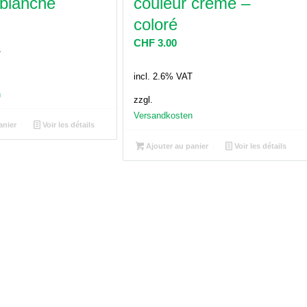
 blanche
couleur crème –
coloré
CHF
3.00
T
incl. 2.6% VAT
n
zzgl.
Versandkosten
anier
Voir les détails
Ajouter au panier
Voir les détails