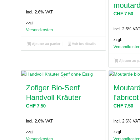
moutard
incl. 2.6% VAT
CHF
7.50
zzgl.
incl. 2.6% VA
Versandkosten
zzgl.
Ajouter au panier
Voir les détails
Versandkoste
Ajouter au p
Zofiger Bio-Senf
Moutard
Handvoll Kräuter
l’abrico
CHF
7.50
CHF
7.50
incl. 2.6% VAT
incl. 2.6% VA
zzgl.
zzgl.
Versandkosten
Versandkoste