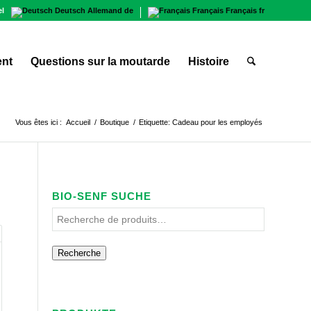
el
Deutsch
Allemand
de
Français
Français
fr
ent
Questions sur la moutarde
Histoire
Vous êtes ici :
Accueil
/
Boutique
/
Etiquette: Cadeau pour les employés
BIO-SENF SUCHE
Recherche