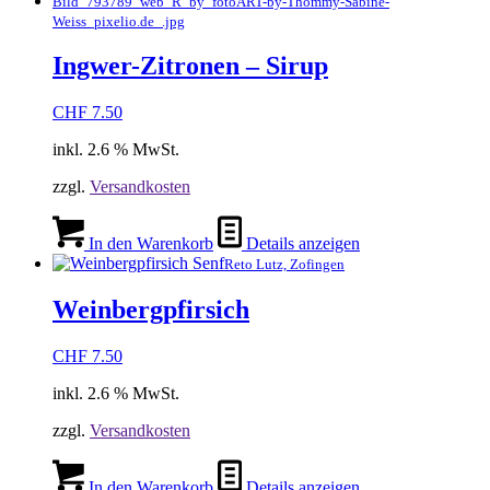
Bild_793789_web_R_by_fotoART-by-Thommy-Sabine-
Weiss_pixelio.de_.jpg
Ingwer-Zitronen – Sirup
CHF
7.50
inkl. 2.6 % MwSt.
zzgl.
Versandkosten
In den Warenkorb
Details anzeigen
Reto Lutz, Zofingen
Weinbergpfirsich
CHF
7.50
inkl. 2.6 % MwSt.
zzgl.
Versandkosten
In den Warenkorb
Details anzeigen